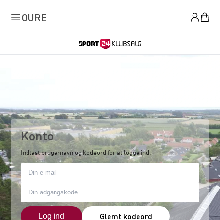
0
OURE
Konto
Indtast brugernavn og kodeord for at logge ind.
Glemt kodeord
Log ind